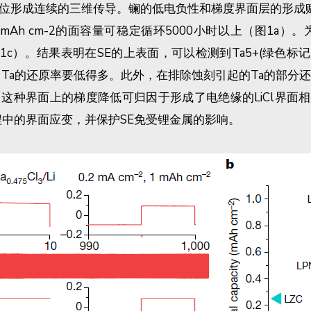
位形成连续的三维传导。镧的低电负性和梯度界面层的形成赋予
1 mAh cm-2的面容量可稳定循环5000小时以上（图1a）
了深入分析（见图1c）。结果表明在SE的上表面，可以检测到Ta5+(绿
0%)相比，Ta的还原率要低得多。此外，在排除蚀刻引起的Ta
%）。这种界面上的梯度降低可归因于形成了电绝缘的LiCl界面
程中的界面应变，并保护SE免受锂金属的影响。