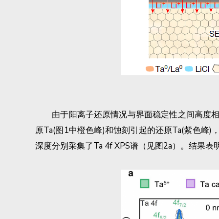
由于阳离子还原情况与界面稳定性之间高度相关
原Ta(图1中橙色峰)和蚀刻引起的还原Ta(紫色峰)，该项工
深度分别采集了Ta 4f XPS谱（见图2a）。结果表明，随