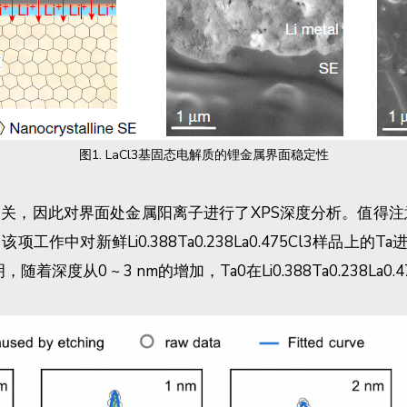
图1. LaCl3基固态电解质的锂金属界面稳定性
，因此对界面处金属阳离子进行了XPS深度分析。值得注意
作中对新鲜Li0.388Ta0.238La0.475Cl3样品上的Ta
着深度从0 ~ 3 nm的增加，Ta0在Li0.388Ta0.238La