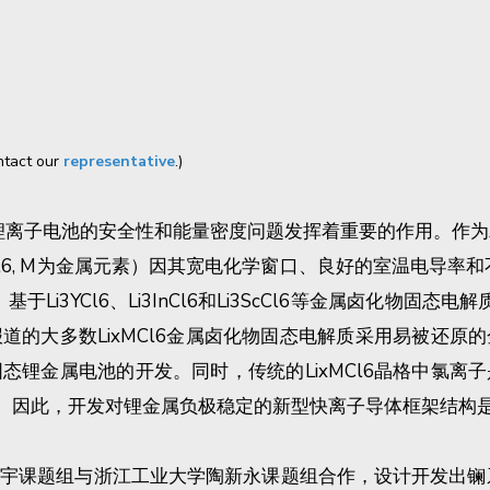
ontact our
representative
.)
锂离子电池的安全性和能量密度问题发挥着重要的作用。作为A
Cl6, M为金属元素）因其宽电化学窗口、良好的室温电导率
Li3YCl6、Li3InCl6和Li3ScCl6等金属卤化物固
道的大多数LixMCl6金属卤化物固态电解质采用易被还原
态锂金属电池的开发。同时，传统的LixMCl6晶格中氯离
cm。因此，开发对锂金属负极稳定的新型快离子导体框架结
组与浙江工业大学陶新永课题组合作，设计开发出镧系金属卤化