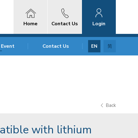
Home
Contact Us
Login
 Event
Contact Us
EN
简
Back
tible with lithium