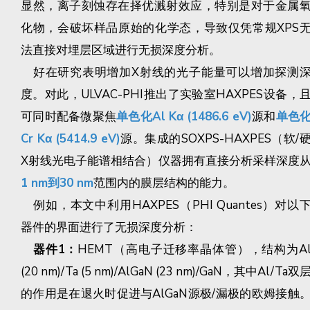
显然，离子刻蚀存在择优溅射效应，特别是对于金属
化物，会破坏样品原始的化学态，导致仅凭常规XPS
法直接对埋层区域进行无损深度分析。
好在研究表明增加X射线的光子能量可以增加探测
度。对此，ULVAC-PHI推出了实验室HAXPES设备，
可同时配备微聚焦
单色化Al Kα (1486.6 eV)
源和
单色
Cr Kα (5414.9 eV)
源。集成的SOXPS-HAXPES（软/
X射线光电子能谱相结合）仪器拥有直接分析采样深度
1 nm到30 nm
范围内的膜层结构的能力。
例如，本文中利用HAXPES（PHI Quantes）对以
器件的界面进行了无损深度分析：
器件1：
HEMT（高电子迁移率晶体管），结构为A
(20 nm)/Ta (5 nm)/AlGaN (23 nm)/GaN，其中Al/Ta双
的作用是在退火时促进与AlGaN源极/漏极的欧姆接触