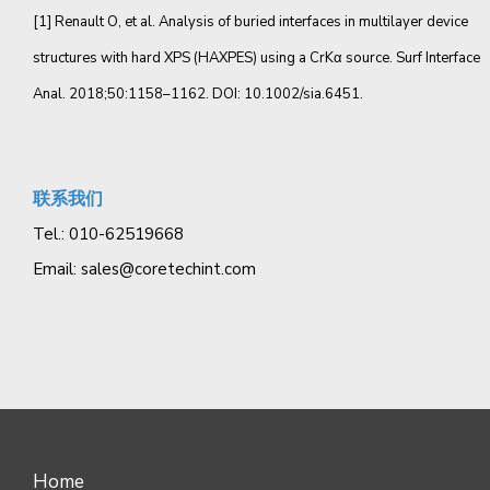
[1] Renault O, et al. Analysis of buried interfaces in multilayer device
structures with hard XPS (HAXPES) using a CrKα source. Surf Interface
Anal. 2018;50:1158–1162. DOI: 10.1002/sia.6451.
联系我们
Tel.: 010-62519668
Email:
sales@coretechint.com
Home