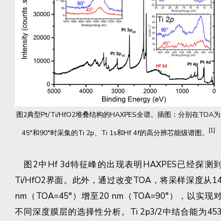
图2典型Pt/Ti/HfO2堆叠结构的HAXPES全谱。插图：分别在TOA为
[1]
45°和90°时采集的Ti 2p、Ti 1s和Hf 4f的高分辨芯能级谱图。
图2中Hf 3d特征峰的出现表明HAXPES已经探测
Ti/HfO2界面。此外，通过改变TOA，将采样深度从1
nm（TOA=45°）增至20 nm（TOA=90°），以实现
不同深度膜层的选择性分析。Ti 2p3/2中结合能为45